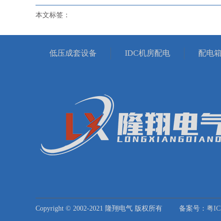
本文标签：
低压成套设备
IDC机房配电
配电
Copyright © 2002-2021 隆翔电气 版权所有
备案号：
粤IC