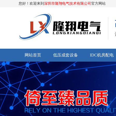
您好！欢迎来到
深圳市隆翔电气技术有限公司
官方网站
网站首页
低压成套设备
IDC机房配电