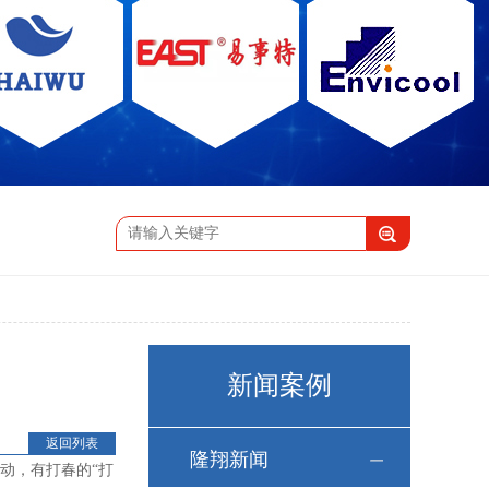
新闻案例
返回列表
隆翔新闻
动，有打春的“打