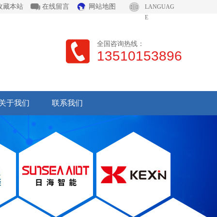
收藏本站
在线留言
网站地图
LANGUAG
E
全国咨询热线：
13510153896
关于我们
联系我们