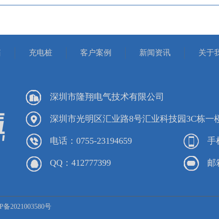
箱
充电桩
客户案例
新闻资讯
关于
深圳市隆翔电气技术有限公司
深圳市光明区汇业路8号汇业科技园3C栋一
电话：0755-23194659
手机
QQ：412777399
邮箱
P备2021003580号